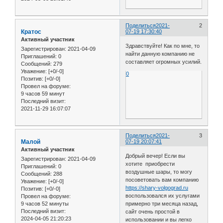
Поделиться
2021-
2
Кратос
07-19 17:30:40
Активный участник
Здравствуйте! Как по мне, то
Зарегистрирован
: 2021-04-09
найти данную компанию не
Приглашений:
0
составляет огромных усилий.
Сообщений:
279
Уважение:
[+0/-0]
0
Позитив:
[+0/-0]
Провел на форуме:
9 часов 59 минут
Последний визит:
2021-11-29 16:07:07
Поделиться
2021-
3
Малой
07-19 20:07:41
Активный участник
Добрый вечер! Если вы
Зарегистрирован
: 2021-04-09
хотите приобрести
Приглашений:
0
воздушные шары, то могу
Сообщений:
288
посоветовать вам компанию
Уважение:
[+0/-0]
https://shary-volgograd.ru
Позитив:
[+0/-0]
воспользовался их услугами
Провел на форуме:
9 часов 52 минуты
примерно три месяца назад,
Последний визит:
сайт очень простой в
2024-04-05 21:20:23
использовании и вы легко