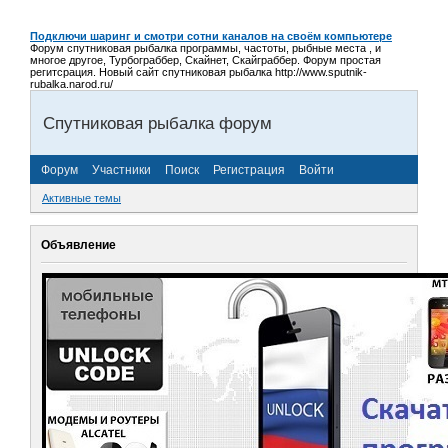
Подключи шаринг и смотри сотни каналов на своём компьютере
Форум спутниковая рыбалка программы, частоты, рыбные места , и
многое другое, Турбограббер, Скайнет, Скайграббер. Форум простая
регитсрация. Новый сайт спутниковая рыбалка http://www.sputnik-
rubalka.narod.ru/
Спутниковая рыбалка форум
Форум
Участники
Поиск
Регистрация
Войти
Активные темы
Объявление