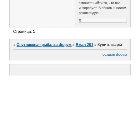
сможете найти то, что вас
интересует. В общем и целом
рекомендую.
0
Страница:
1
»
Спутниковая рыбалка форум
»
Ямал 201
»
Купить шары
создать форум