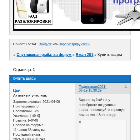
Привет, Гость!
Войдите
или
зарегистрируйтесь
.
»
Спутниковая рыбалка форум
»
Ямал 201
»
Купить шары
Страница:
1
Купить шары
Поделиться
2021-
1
Цой
07-19 15:30:29
Активный участник
Здравствуйте! хочу
Зарегистрирован
: 2021-04-09
приобрести воздушные
Приглашений:
0
шары. посоветуйте хорошую
Сообщений:
285
компанию в Волгограде.
Уважение:
[+0/-0]
Позитив:
[+0/-0]
0
Провел на форуме:
11 часов 33 минуты
Последний визит:
2024-03-08 20:01:40