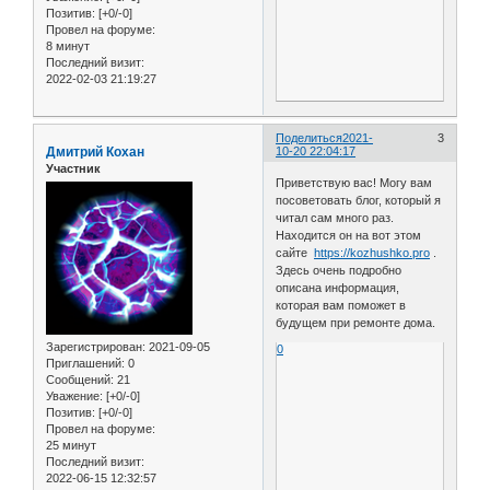
Позитив:
[+0/-0]
Провел на форуме:
8 минут
Последний визит:
2022-02-03 21:19:27
Поделиться
2021-
3
Дмитрий Кохан
10-20 22:04:17
Участник
Приветствую вас! Могу вам
посоветовать блог, который я
читал сам много раз.
Находится он на вот этом
сайте
https://kozhushko.pro
.
Здесь очень подробно
описана информация,
которая вам поможет в
будущем при ремонте дома.
Зарегистрирован
: 2021-09-05
0
Приглашений:
0
Сообщений:
21
Уважение:
[+0/-0]
Позитив:
[+0/-0]
Провел на форуме:
25 минут
Последний визит:
2022-06-15 12:32:57