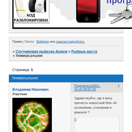
Привет, Гость!
Войдите
или
зарегистрируйтесь
.
»
Спутниковая рыбалка форум
»
Рыбные места
»
Универсальное
Страница:
1
Универсальное
Поделиться
2021-
1
Владимир Иванович
10-20 09:57:34
Участник
Здравствуйте, где я могу
прочесть новостной блог об
остеклении, утеплении и
ремонте ?
0