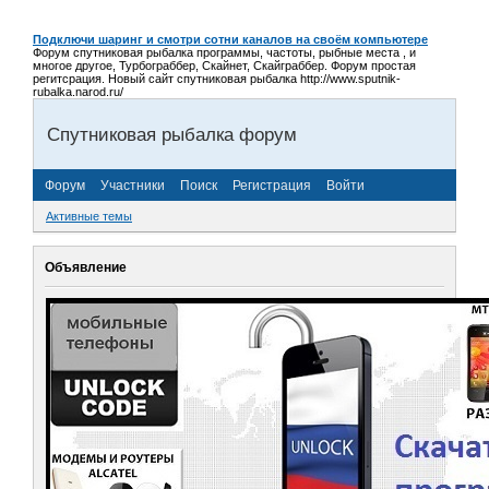
Подключи шаринг и смотри сотни каналов на своём компьютере
Форум спутниковая рыбалка программы, частоты, рыбные места , и
многое другое, Турбограббер, Скайнет, Скайграббер. Форум простая
регитсрация. Новый сайт спутниковая рыбалка http://www.sputnik-
rubalka.narod.ru/
Спутниковая рыбалка форум
Форум
Участники
Поиск
Регистрация
Войти
Активные темы
Объявление