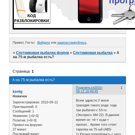
Привет, Гость!
Войдите
или
зарегистрируйтесь
.
»
Спутниковая рыбалка форум
»
Спутниковая рыбалка
»
А
на 75-м рыбалка есть?
Страница:
1
А на 75-м рыбалка есть?
Поделиться
2010-
1
kentg
09-12 18:49:45
Новичок
Всем здрасте.У меня
Зарегистрирован
: 2010-09-12
трагедия такого рода: года
Приглашений:
0
три рыбачил с 53-го
Сообщений:
1
(Экспресс АМ-22). В данное
Уважение:
[+0/-0]
время он чё-т куда-т
Позитив:
[+0/-0]
пропал... Кроме того стоит
Провел на форуме:
27 минут
тарелка на 75-ый (ABS-
Последний визит:
1).Решил попробовать с него