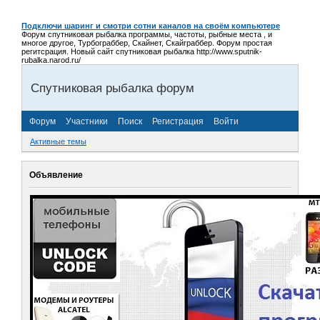
Подключи шаринг и смотри сотни каналов на своём компьютере
Форум спутниковая рыбалка программы, частоты, рыбные места , и
многое другое, Турбограббер, Скайнет, Скайграббер. Форум простая
регитсрация. Новый сайт спутниковая рыбалка http://www.sputnik-
rubalka.narod.ru/
Спутниковая рыбалка форум
Форум
Участники
Поиск
Регистрация
Войти
Активные темы
Объявление