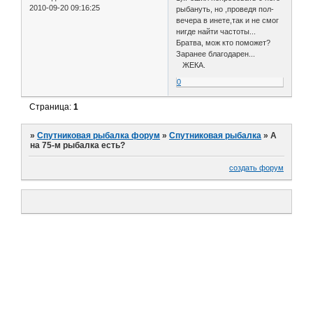
2010-09-20 09:16:25
рыбануть, но ,проведя пол-
вечера в инете,так и не смог
нигде найти частоты...
Братва, мож кто поможет?
Заранее благодарен...
ЖЕКА.
0
Страница:
1
»
Спутниковая рыбалка форум
»
Спутниковая рыбалка
»
А
на 75-м рыбалка есть?
создать форум